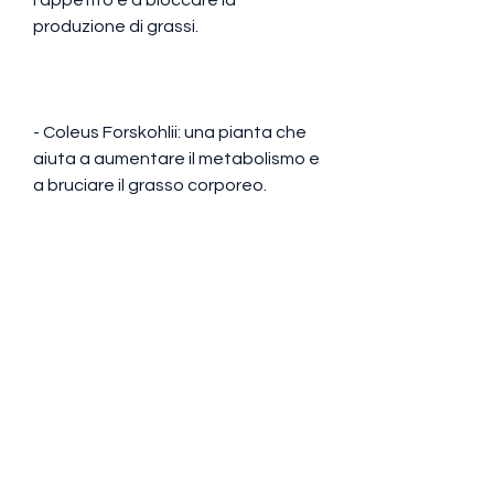
produzione di grassi.
- Coleus Forskohlii: una pianta che 
aiuta a aumentare il metabolismo e 
a bruciare il grasso corporeo.
- Raspberry Ketones: un composto 
che aiuta a regolare il metabolismo 
dei grassi e a bruciare il grasso 
corporeo.
Sono sicuri i bruciatori di grasso di 