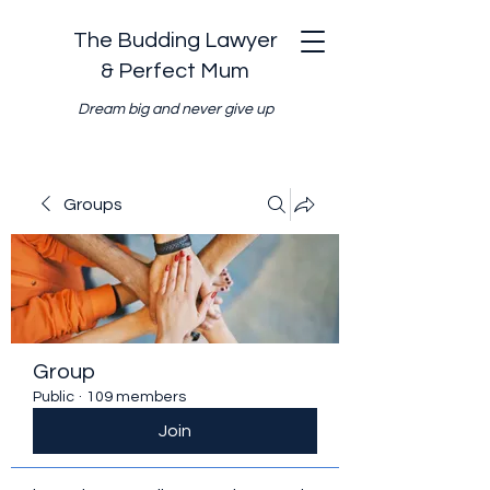
The Budding Lawyer
& Perfect Mum
Dream big and never give up
Groups
Group
Public
·
109 members
Join