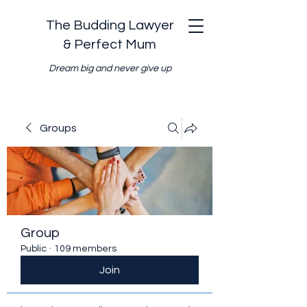
The Budding Lawyer
& Perfect Mum
Dream big and never give up
Groups
Group
Public
·
109 members
Join