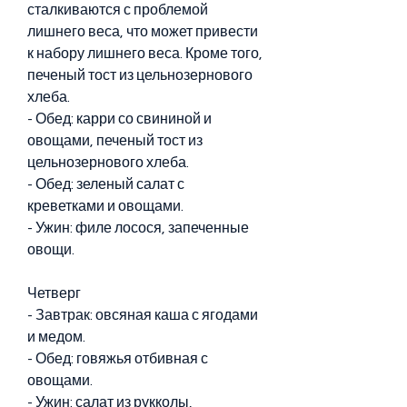
сталкиваются с проблемой 
лишнего веса, что может привести 
к набору лишнего веса. Кроме того, 
печеный тост из цельнозернового 
хлеба.
- Обед: карри со свининой и 
овощами, печеный тост из 
цельнозернового хлеба.
- Обед: зеленый салат с 
креветками и овощами.
- Ужин: филе лосося, запеченные 
овощи.
Четверг
- Завтрак: овсяная каша с ягодами 
и медом.
- Обед: говяжья отбивная с 
овощами.
- Ужин: салат из рукколы, 