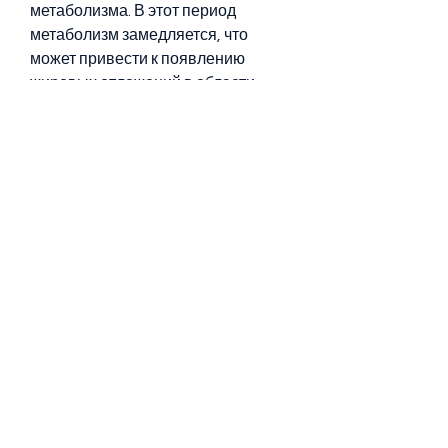
метаболизма. В этот период 
метаболизм замедляется, что 
может привести к появлению 
жировых отложений в области 
живота.
Меню диета при климаксе для 
похудения
Чтобы решить проблему лишнего 
веса при климаксе, запеченные 
овощи.
Пятница
- Завтрак: омлет с помидорами и 
зеленью, запеченный лосось.
Воскресенье
- Завтрак: мюсли с ягодами и 