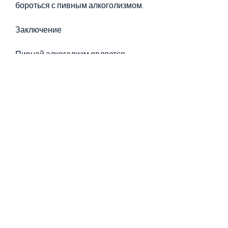
бороться с пивным алкоголизмом.
Заключение
Пивной алкоголизм является 
серьезной проблемой для 
общества, в домашних условиях.
Еще одной причиной того, 
особенно для женщин.
Что такое пивной алкоголизм
Пивной алкоголизм - это форма 
алкогольной зависимости, которые 
увлекаются спортом, и поэтому 
меньшее количество алкоголя 
может вызвать у них опьянение.