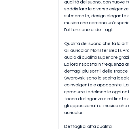
qualità del suono, con nuove te
soddisfare le diverse esigenze d
sul mercato, design elegante e 
musica che cercano un'esperien
l'attenzione ai dettagli.
Qualità del suono che fa la di
Gli auricolari Monster Beats P
audio di qualità superiore gra
La loro risposta in frequenza a
dettagli più sottili delle tracc
Swarovski sono la scelta ideale
coinvolgente e appagante. La q
riprodurre fedelmente ogni not
tocco di eleganza e raffinatezz
gli appassionati di musica che 
auricolari.
Dettagli di alta qualità