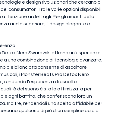
cnologie e design rivoluzionari che cercano di 
ei consumatori. Tra le varie opzioni disponibili 
attenzione ai dettagli. Per gli amanti della 
za audio superiore, il design elegante e 
fferenza
ro Detox Nero Swarovski offrono un'esperienza 
zie a una combinazione di tecnologie avanzate. 
mpia e bilanciata consente di ascoltare i 
e musicali, i Monster Beats Pro Detox Nero 
., rendendo l'esperienza di ascolto 
ualità del suono è stata ottimizzata per 
a e ogni battito, che conferiscono loro un 
a. Inoltre, rendendoli una scelta affidabile per 
cercano qualcosa di più di un semplice paio di 