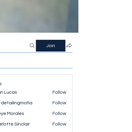
Join
s
n Lucas
Follow
 detailingmafia
Follow
ye Morales
Follow
rlotte Sinclair
Follow