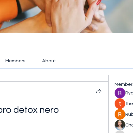
Members
About
Member
Rya
the
pro detox nero 
Rub
Cha