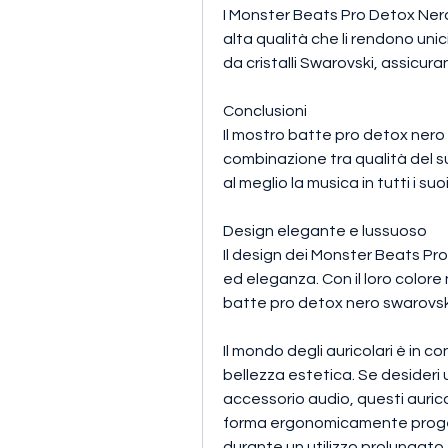
I Monster Beats Pro Detox Nero
alta qualità che li rendono unic
da cristalli Swarovski, assicur
Conclusioni
Il mostro batte pro detox nero
combinazione tra qualità del 
al meglio la musica in tutti i suo
Design elegante e lussuoso
Il design dei Monster Beats Pro
ed eleganza. Con il loro colore n
batte pro detox nero swarovski:
Il mondo degli auricolari è in co
bellezza estetica. Se desideri u
accessorio audio, questi auricol
forma ergonomicamente proget
durante un utilizzo prolungato,