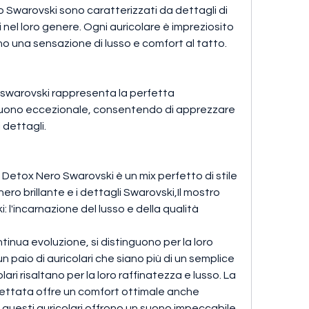
 Swarovski sono caratterizzati da dettagli di 
i nel loro genere. Ogni auricolare è impreziosito 
ano una sensazione di lusso e comfort al tatto.
 swarovski rappresenta la perfetta 
suono eccezionale, consentendo di apprezzare 
i dettagli.
 Detox Nero Swarovski è un mix perfetto di stile 
ero brillante e i dettagli Swarovski,Il mostro 
 l'incarnazione del lusso e della qualità
ntinua evoluzione, si distinguono per la loro 
n paio di auricolari che siano più di un semplice 
ari risaltano per la loro raffinatezza e lusso. La 
tata offre un comfort ottimale anche 
 questi auricolari offrono un suono impeccabile 