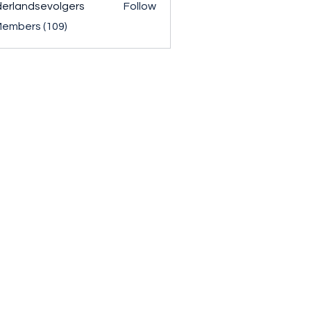
erlandsevolgers
Follow
ndsevolgers
Members (109)