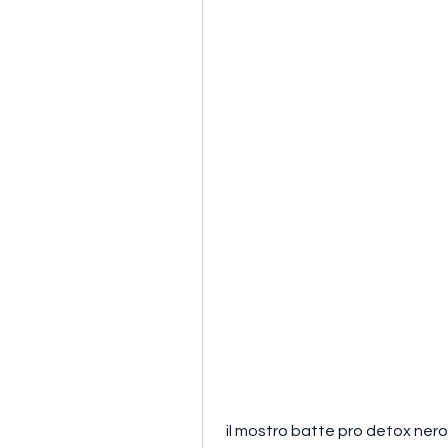
 il mostro batte pro detox nero swarovski si distingue per la sua eccezionale 