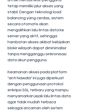
untuk memastikan pengguna 
tetap memiliki jalur akses yang 
stabil. Dengan teknologi load 
balancing yang cerdas, sistem 
secara otomatis akan 
mengalihkan lalu lintas data ke 
server yang aktif, sehingga 
hambatan akses akibat kebijakan 
blokir wilayah dapat diminimalisir 
tanpa mengganggu sinkronisasi 
data akun pengguna.
Keamanan akses pada platform 
"anti Nawala" ini juga diperkuat 
dengan penggunaan protokol 
enkripsi SSL terbaru yang mampu 
menyamarkan jejak lalu lintas data 
agar tidak mudah terbaca 
sebagai ancaman oleh sistem 