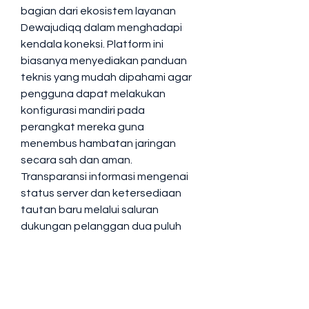
bagian dari ekosistem layanan 
Dewajudiqq dalam menghadapi 
kendala koneksi. Platform ini 
biasanya menyediakan panduan 
teknis yang mudah dipahami agar 
pengguna dapat melakukan 
konfigurasi mandiri pada 
perangkat mereka guna 
menembus hambatan jaringan 
secara sah dan aman. 
Transparansi informasi mengenai 
status server dan ketersediaan 
tautan baru melalui saluran 
dukungan pelanggan dua puluh 
empat jam memperkuat posisi 
platform sebagai layanan yang 
andal dan profesional di tengah 
dinamika regulasi digital.