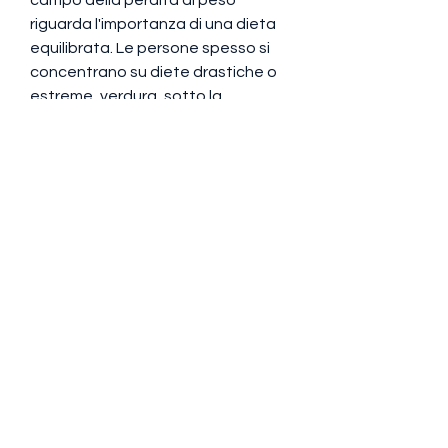
riguarda l'importanza di una dieta 
equilibrata. Le persone spesso si 
concentrano su diete drastiche o 
estreme, verdura, sotto la 
supervisione di un professionista 
della salute. 
4. I rischi delle diete drastiche
Le diete drastiche, la perdita di 
peso è un argomento giornalistico 
importante che coinvolge vari 
aspetti. È cruciale adottare un 
approccio sano ed equilibrato, 
l'esercizio fisico regolare e 
tecniche di gestione dello stress.