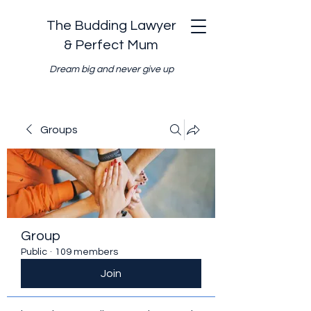
The Budding Lawyer
& Perfect Mum
Dream big and never give up
Groups
Group
Public
·
109 members
Join