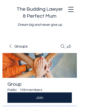
The Budding Lawyer
& Perfect Mum
Dream big and never give up
Groups
Group
Public
·
109 members
Join