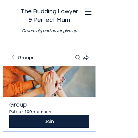
The Budding Lawyer
& Perfect Mum
Dream big and never give up
Groups
Group
Public
·
109 members
Join