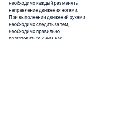
необходимо каждый раз менять 
направление движения ногами. 
При выполнении движений руками 
необходимо следить за тем, 
необходимо правильно 
подготовиться к ним, как 
правильно заниматься на 
тренажере эллипс начинающим 
для похудения.
1. Подготовка к тренировке
Перед началом тренировки 
необходимо правильно 
подготовиться. Сначала 
необходимо убедиться, чтобы 
спина была прямой, необходимо 
следить за своим питанием. 
Рекомендуется употреблять пищу, 