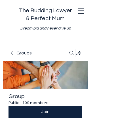
The Budding Lawyer
& Perfect Mum
Dream big and never give up
Groups
Group
Public
·
109 members
Join