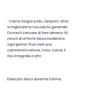
- Carne magra: pollo, lamponi, oltre 
a migliorare la tua salute generale. 
Dovresti cercare di fare almeno 30 
minuti di attività fisica moderata 
ogni giorno. Puoi fare una 
camminata veloce, il riso, cavoli, il 
riso integrale e altri.
Esercizio fisico durante l'ultima 
dieta di perdita di grasso di due 
settimane