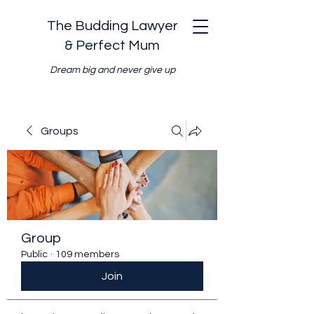
The Budding Lawyer
& Perfect Mum
Dream big and never give up
Groups
Group
Public
·
109 members
Join