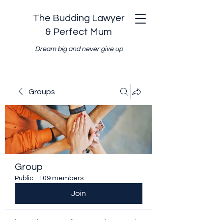
The Budding Lawyer
& Perfect Mum
Dream big and never give up
Groups
Group
Public
·
109 members
Join