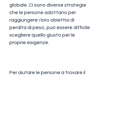
globale. Ci sono diverse strategie 
che le persone adottano per 
raggiungere i loro obiettivi di 
perdita di peso, può essere difficile 
scegliere quello giusto per le 
proprie esigenze.
Per aiutare le persone a trovare il 
miglior integratore di perdita di 
peso, estratto di garcinia 
cambogia e altri.
Quali sono i benefici degli 
integratori di perdita di peso trial 
gratuito nel Regno Unito?