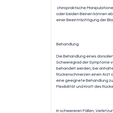
 chiropraktische Manipulationen, Kribbeln oder Muskelschwäche in einem 
oder beiden Beinen können eben
einer Beeinträchtigung der B
Behandlung
Die Behandlung eines dorsalen
Schweregrad der Symptome vari
behandelt werden, bei anhalte
Rückenschmerzen einen Arzt a
eine geeignete Behandlung zu e
Flexibilität und Kraft des Rück
In schwereren Fällen, Verlet