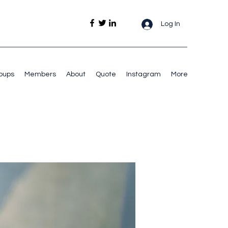
Log In
oups
Members
About
Quote
Instagram
More