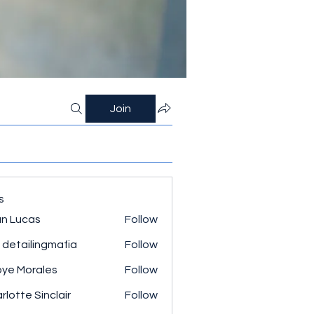
Join
s
n Lucas
Follow
 detailingmafia
Follow
ye Morales
Follow
rlotte Sinclair
Follow