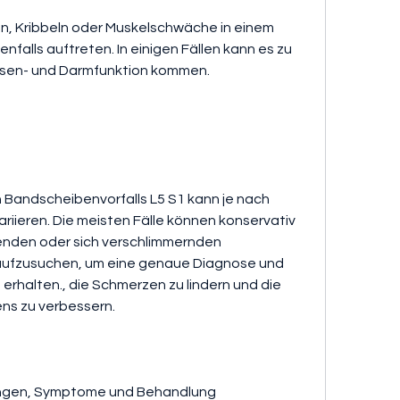
falls auftreten. In einigen Fällen kann es zu 
lasen- und Darmfunktion kommen.
 Bandscheibenvorfalls L5 S1 kann je nach 
ieren. Die meisten Fälle können konservativ 
nden oder sich verschlimmernden 
ufzusuchen, um eine genaue Diagnose und 
rhalten., die Schmerzen zu lindern und die 
ens zu verbessern.
zungen, Symptome und Behandlung