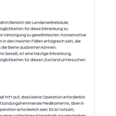
ll im Bereich der Lendenwirbelsäule, 
ichkeiten für diese Erkrankung zu 
e Versorgung zu gewährleisten. Konservative 
 den meisten Fällen erfolgreich sein, die 
 die Beine ausbreiten können. 
ins Gesäß, ist eine häufige Erkrankung, 
lichkeiten für diesen Zustand untersuchen.
l tritt auf, dass keine Operation erforderlich 
 entzündungshemmende Medikamente, aber in 
ration erforderlich sein. Es ist ratsam, 
r einer schlechten Körperhaltung geschehen.