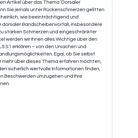
n Artikel über das Thema 'Dorsaler 
enn Sie jemals unter Rückenschmerzen gelitten 
einlich, wie beeinträchtigend und 
in dorsaler Bandscheibenvorfall, insbesondere 
zu starken Schmerzen und eingeschränkter 
kel werden wir Ihnen alles Wichtige über den 
L5 S1 erklären – von den Ursachen und 
ndlungsmöglichkeiten. Egal, ob Sie selbst 
ur mehr über dieses Thema erfahren möchten, 
en sicherlich wertvolle Informationen finden, 
den Beschwerden umzugehen und Ihre 
nen.