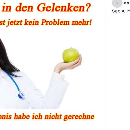
ned
nederla
See All 