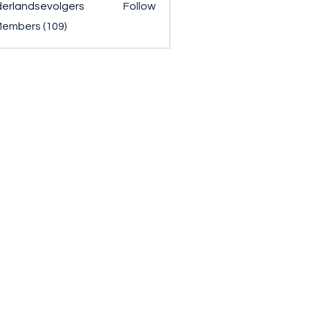
erlandsevolgers
Follow
ndsevolgers
Members (109)