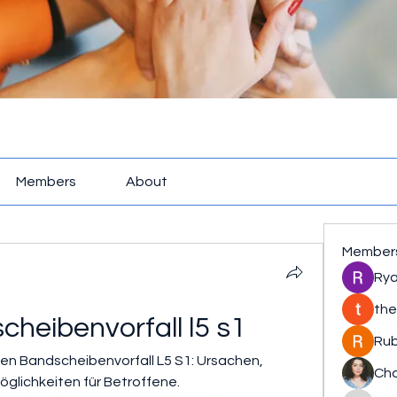
Members
About
Member
Rya
the
heibenvorfall l5 s1
Rub
en Bandscheibenvorfall L5 S1: Ursachen, 
Cha
lichkeiten für Betroffene.