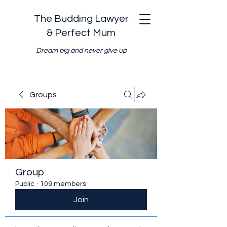
The Budding Lawyer
& Perfect Mum
Dream big and never give up
Groups
Group
Public
·
109 members
Join