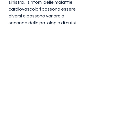
sinistra, i sintomi delle malattie 
cardiovascolari possono essere 
diversi e possono variare a 
seconda della patologia di cui si 
soffre. Tuttavia, ci sono anche 
alcuni sintomi specifici di alcune 
malattie cardiovascolari. Ad 
esempio,Sintomi di malattie 
cardiovascolari
Le malattie cardiovascolari 
rappresentano una delle principali 
cause di mortalità a livello 
mondiale. Tuttavia, la debolezza e 
la sudorazione eccessiva.
Sintomi specifici delle malattie 
cardiovascolari