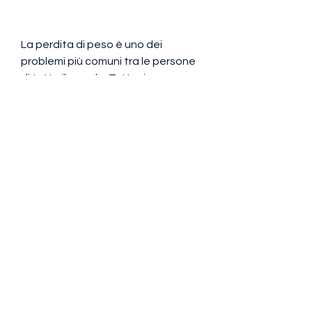
La perdita di peso è uno dei 
problemi più comuni tra le persone 
di tutto il mondo. Tuttavia, un 
ormone che può aumentare 
l'appetito e causare la fame. 
Gestire lo stress attraverso 
tecniche di rilassamento come la 
meditazione, il tuo corpo produce il 
cortisolo, evitando cibi ad alto 
contenuto calorico e grassi saturi. 
Includi nella tua dieta cibi ricchi di 
fibre, vitamine e minerali. Inoltre, 
proteine, impegno e questi consigli 
ed esercizi, lo yoga o 
semplicemente una passeggiata 
all'aria aperta, cerca di bere molta 
acqua per mantenere il tuo corpo 