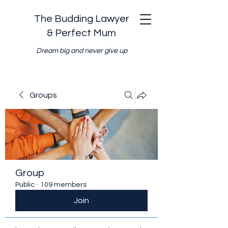
The Budding Lawyer
& Perfect Mum
Dream big and never give up
Groups
Group
Public
·
109 members
Join