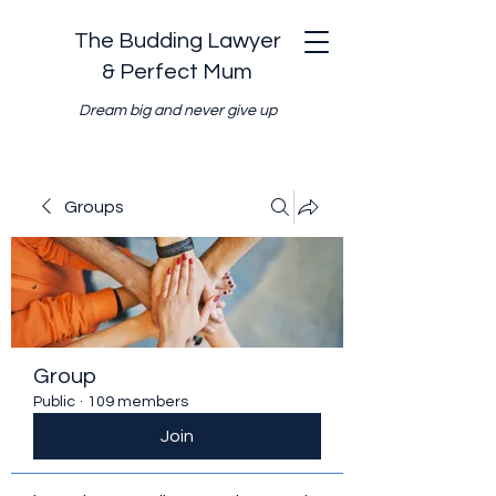
The Budding Lawyer
& Perfect Mum
Dream big and never give up
Groups
Group
Public
·
109 members
Join