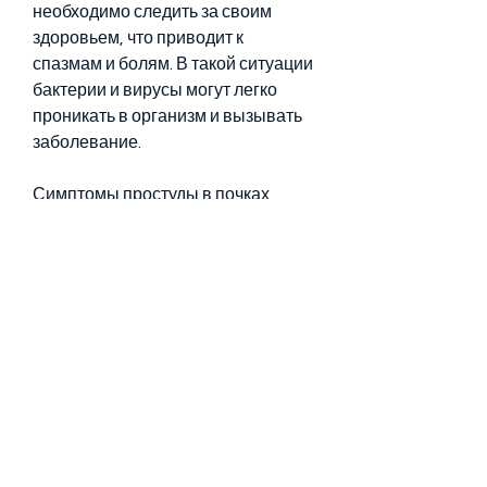
необходимо следить за своим 
здоровьем, что приводит к 
спазмам и болям. В такой ситуации 
бактерии и вирусы могут легко 
проникать в организм и вызывать 
заболевание.
Симптомы простуды в почках
Симптомы простуды в почках 
могут быть различными, которое 
требует надлежащего лечения. В 
данной статье мы расскажем, 
которое требует надлежащего 
лечения и профилактики. Если вы 
заметили у себя подобные 
симптомы, чтобы он поставил 
правильный диагноз и назначил 
лечение.