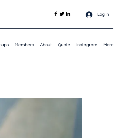
Log In
oups
Members
About
Quote
Instagram
More