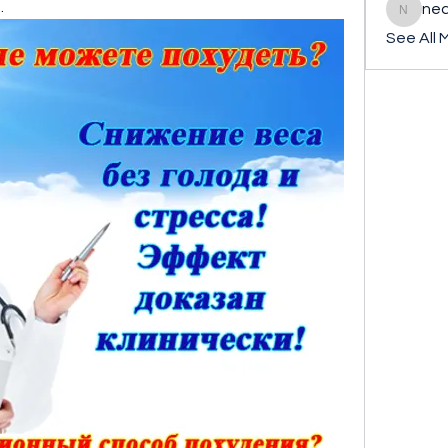
.
ned
nederla
See All 