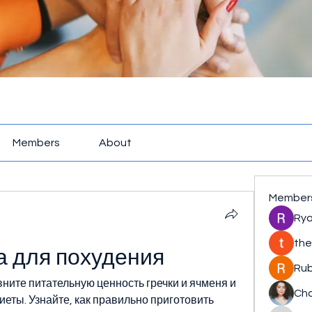
Members
About
Member
Rya
the
а для похудения
Rub
ните питательную ценность гречки и ячменя и 
Cha
еты. Узнайте, как правильно приготовить 