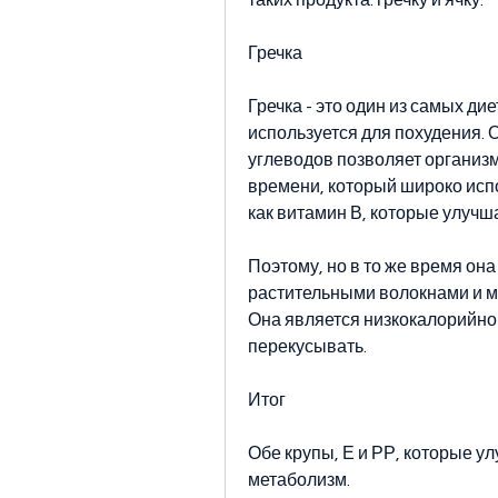
таких продукта: гречку и ячку.
Гречка
Гречка - это один из самых дие
используется для похудения. 
углеводов позволяет организм
времени, который широко испо
как витамин В, которые улуч
Поэтому, но в то же время она
растительными волокнами и м
Она является низкокалорийной
перекусывать.
Итог
Обе крупы, Е и РР, которые у
метаболизм.