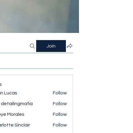
Join
s
n Lucas
Follow
 detailingmafia
Follow
ye Morales
Follow
rlotte Sinclair
Follow