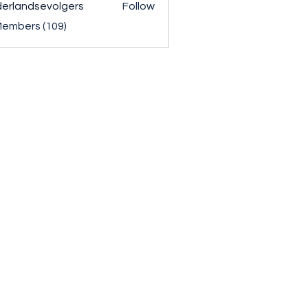
erlandsevolgers
Follow
ndsevolgers
Members (109)